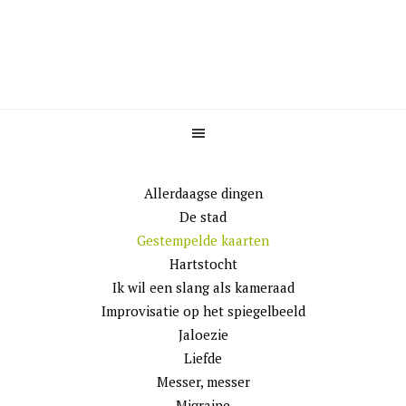
Spring
Door
naar
naar
de
de
hoofdnavigatie
hoofd
inhoud
Allerdaagse dingen
De stad
Gestempelde kaarten
Hartstocht
Ik wil een slang als kameraad
Improvisatie op het spiegelbeeld
Jaloezie
Liefde
Messer, messer
Migraine